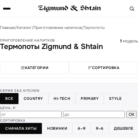
Главная
/
Каталог
/
Приготовление напитков
/
Термопоты
ПРИГОТОВЛЕНИЕ НАПИТКОВ
1
модель
Термопоты Zigmund & Shtain
КАТЕГОРИИ
СОРТИРОВКА
СЕРИЯ Z&S KITCHEN
ВСЕ
COUNTRY
HI-TECH
PRIMARY
STYLE
ЦЕНА, ₽
ОК
СОРТИРОВКА
СНАЧАЛА ХИТЫ
НОВИНКИ
А–Я
Я–А
ДЕШЕВЛЕ