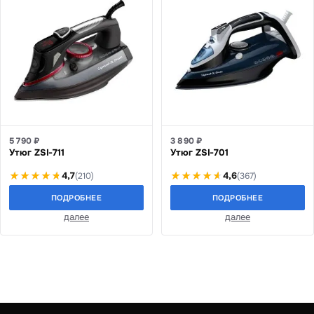
5 790 ₽
3 890 ₽
Утюг ZSI-711
Утюг ZSI-701
4,7
4,6
(210)
(367)
ПОДРОБНЕЕ
ПОДРОБНЕЕ
далее
далее