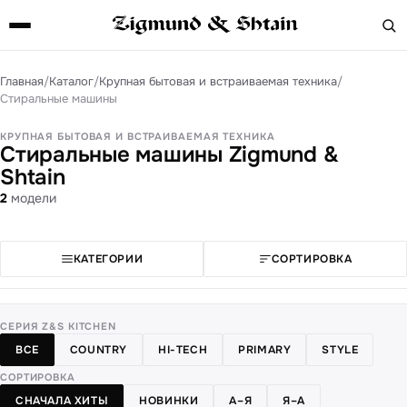
Главная
/
Каталог
/
Крупная бытовая и встраиваемая техника
/
Стиральные машины
КРУПНАЯ БЫТОВАЯ И ВСТРАИВАЕМАЯ ТЕХНИКА
Стиральные машины Zigmund &
Shtain
2
модели
КАТЕГОРИИ
СОРТИРОВКА
СЕРИЯ Z&S KITCHEN
ВСЕ
COUNTRY
HI-TECH
PRIMARY
STYLE
СОРТИРОВКА
СНАЧАЛА ХИТЫ
НОВИНКИ
А–Я
Я–А