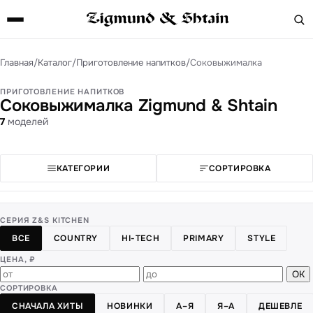
Главная
/
Каталог
/
Приготовление напитков
/
Соковыжималка
ПРИГОТОВЛЕНИЕ НАПИТКОВ
Соковыжималка Zigmund & Shtain
7
моделей
КАТЕГОРИИ
СОРТИРОВКА
СЕРИЯ Z&S KITCHEN
ВСЕ
COUNTRY
HI-TECH
PRIMARY
STYLE
ЦЕНА, ₽
ОК
СОРТИРОВКА
СНАЧАЛА ХИТЫ
НОВИНКИ
А–Я
Я–А
ДЕШЕВЛЕ